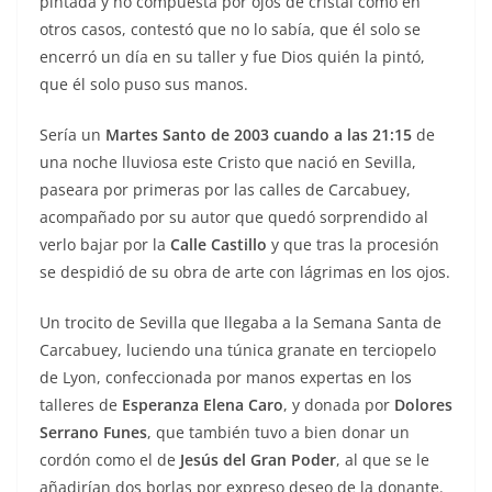
pintada y no compuesta por ojos de cristal como en
otros casos, contestó que no lo sabía, que él solo se
encerró un día en su taller y fue Dios quién la pintó,
que él solo puso sus manos.
Sería un
Martes Santo de 2003 cuando a las 21:15
de
una noche lluviosa este Cristo que nació en Sevilla,
paseara por primeras por las calles de Carcabuey,
acompañado por su autor que quedó sorprendido al
verlo bajar por la
Calle Castillo
y que tras la procesión
se despidió de su obra de arte con lágrimas en los ojos.
Un trocito de Sevilla que llegaba a la Semana Santa de
Carcabuey, luciendo una túnica granate en terciopelo
de Lyon, confeccionada por manos expertas en los
talleres de
Esperanza Elena Caro
, y donada por
Dolores
Serrano Funes
, que también tuvo a bien donar un
cordón como el de
Jesús del Gran Poder
, al que se le
añadirían dos borlas por expreso deseo de la donante.