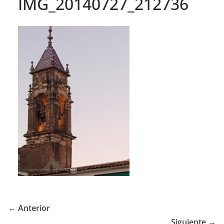
IMG_20140727_212736
← Anterior
Siguiente →