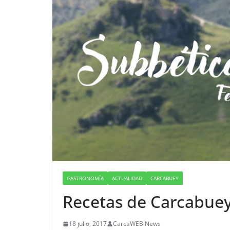
GASTRONOMÍA
ACTUALIDAD
CARCABUEY
Recetas de Carcabuey
18 julio, 2017
CarcaWEB News